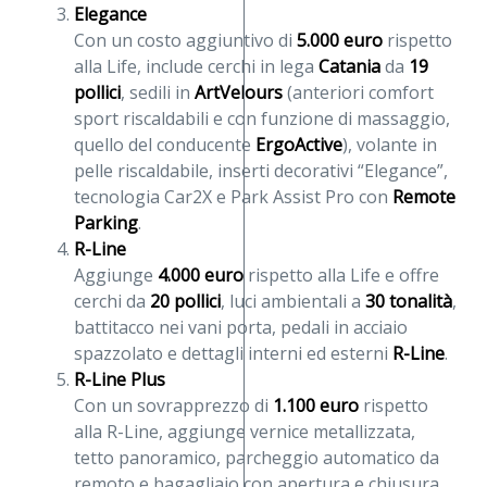
Elegance
Con un costo aggiuntivo di
5.000 euro
rispetto
alla Life, include cerchi in lega
Catania
da
19
pollici
, sedili in
ArtVelours
(anteriori comfort
sport riscaldabili e con funzione di massaggio,
quello del conducente
ErgoActive
), volante in
pelle riscaldabile, inserti decorativi “Elegance”,
tecnologia Car2X e Park Assist Pro con
Remote
Parking
.
R-Line
Aggiunge
4.000 euro
rispetto alla Life e offre
cerchi da
20 pollici
, luci ambientali a
30 tonalità
,
battitacco nei vani porta, pedali in acciaio
spazzolato e dettagli interni ed esterni
R-Line
.
R-Line Plus
Con un sovrapprezzo di
1.100 euro
rispetto
alla R-Line, aggiunge vernice metallizzata,
tetto panoramico, parcheggio automatico da
remoto e bagagliaio con apertura e chiusura