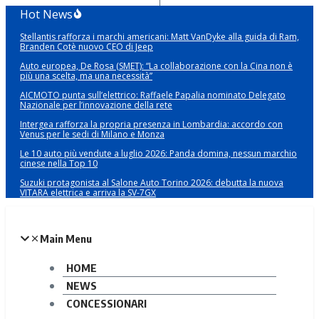
Salta
Hot News
al
Stellantis rafforza i marchi americani: Matt VanDyke alla guida di Ram,
contenuto
Branden Cotè nuovo CEO di Jeep
Auto europea, De Rosa (SMET): “La collaborazione con la Cina non è
più una scelta, ma una necessità”
AICMOTO punta sull’elettrico: Raffaele Papalia nominato Delegato
Nazionale per l’innovazione della rete
Intergea rafforza la propria presenza in Lombardia: accordo con
Venus per le sedi di Milano e Monza
Le 10 auto più vendute a luglio 2026: Panda domina, nessun marchio
cinese nella Top 10
Suzuki protagonista al Salone Auto Torino 2026: debutta la nuova
VITARA elettrica e arriva la SV-7GX
Main Menu
HOME
NEWS
CONCESSIONARI