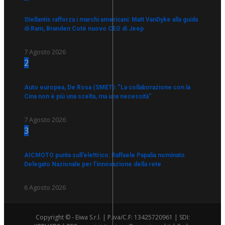
Stellantis rafforza i marchi americani: Matt VanDyke alla guida
di Ram, Branden Cotè nuovo CEO di Jeep
7 Agosto 2026
2
Auto europea, De Rosa (SMET): “La collaborazione con la
Cina non è più una scelta, ma una necessità”
7 Agosto 2026
3
AICMOTO punta sull’elettrico: Raffaele Papalia nominato
Delegato Nazionale per l’innovazione della rete
6 Agosto 2026
Copyright © - Eiwa S.r.l. | P.iva/C.F: 13425720961 | SDI: