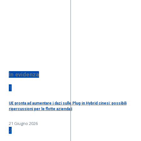
In evidenza
1
UE pronta ad aumentare i dazi sulle Plug-in Hybrid cinesi: possibili
ripercussioni per le flotte aziendali
21 Giugno 2026
2