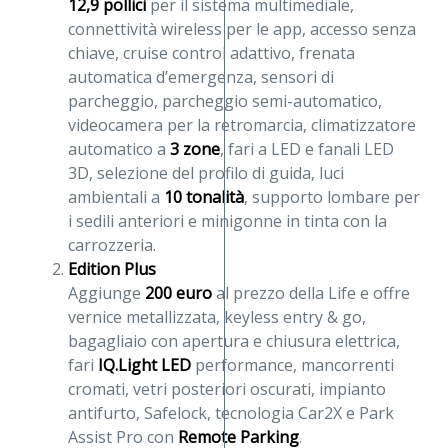
12,9 pollici
per il sistema multimediale,
connettività wireless per le app, accesso senza
chiave, cruise control adattivo, frenata
automatica d’emergenza, sensori di
parcheggio, parcheggio semi-automatico,
videocamera per la retromarcia, climatizzatore
automatico a
3 zone
, fari a LED e fanali LED
3D, selezione del profilo di guida, luci
ambientali a
10 tonalità
, supporto lombare per
i sedili anteriori e minigonne in tinta con la
carrozzeria.
Edition Plus
Aggiunge
200 euro
al prezzo della Life e offre
vernice metallizzata, keyless entry & go,
bagagliaio con apertura e chiusura elettrica,
fari
IQ.Light LED
performance, mancorrenti
cromati, vetri posteriori oscurati, impianto
antifurto, Safelock, tecnologia Car2X e Park
Assist Pro con
Remote Parking
.