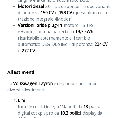
cinghia e al cambio automatico DSG.
Motori diesel
2.0 TDI, disponibili in due varianti
di potenza:
150 CV
o
193 CV
(quest’ultima con
trazione integrale 4Motion).
Versioni ibride plug-in
: motore 1.5 TFSI
eHybrid, con una batteria da
19,7 kWh
ricaricabile esternamente e il cambio
automatico DSG. Due livelli di potenza:
204 CV
o
272 CV
.
Allestimenti
La
Volkswagen Tayron
è disponibile in cinque
diversi allestimenti:
Life
Include cerchi in lega “Napoli” da
18 pollici
,
digital cockpit pro da
10,2 pollici
, display da