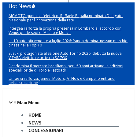
Salta
Hot News
al
AICMOTO punta sull’elettrico: Raffaele Papalia nominato Delegato
contenuto
Nazionale per l’innovazione della rete
Intergea rafforza la propria presenza in Lombardia: accordo con
Venus per le sedi di Milano e Monza
Le 10 auto più vendute a luglio 2026: Panda domina, nessun marchio
cinese nella Top 10
Suzuki protagonista al Salone Auto Torino 2026: debutta la nuova
VITARA elettrica e arriva la SV-7GX
Fiat domina il mercato brasiliano: per i 50 anni arrivano le edizioni
speciali ibride di Toro e Fastback
Unrae si rafforza: Jameel Motors, ATFlow e Campello entrano
nell’associazione
Main Menu
HOME
NEWS
CONCESSIONARI