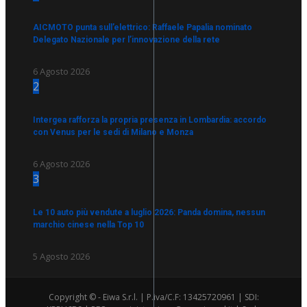
AICMOTO punta sull’elettrico: Raffaele Papalia nominato
Delegato Nazionale per l’innovazione della rete
6 Agosto 2026
2
Intergea rafforza la propria presenza in Lombardia: accordo
con Venus per le sedi di Milano e Monza
6 Agosto 2026
3
Le 10 auto più vendute a luglio 2026: Panda domina, nessun
marchio cinese nella Top 10
5 Agosto 2026
Copyright © - Eiwa S.r.l. | P.iva/C.F: 13425720961 | SDI: